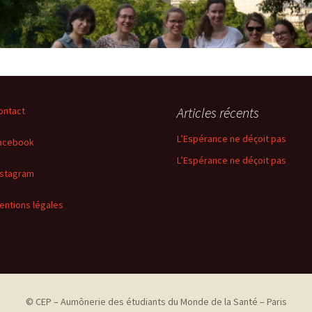
Articles récents
ontact
L’Espérance ne déçoit pas
acebook
L’Espérance ne déçoit pas
nstagram
entions légales
© CEP – Aumônerie des étudiants du Monde de la Santé – Paris