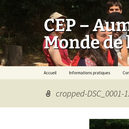
Aller
au
contenu
CEP – Aum
Monde de l
Accueil
Informations pratiques
Co
cropped-DSC_0001-1