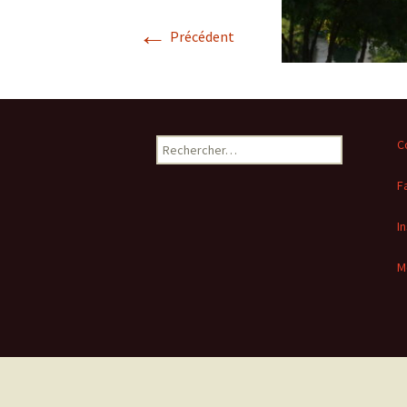
←
Précédent
Rechercher :
C
F
I
M