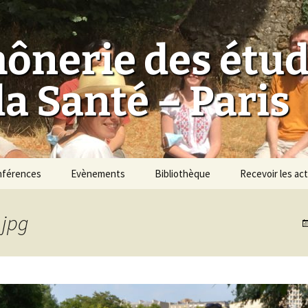
ônerie des étud
a Santé – Paris
nférences
Evènements
Bibliothèque
Recevoir les act
Prières
.jpg
Textes
Liens