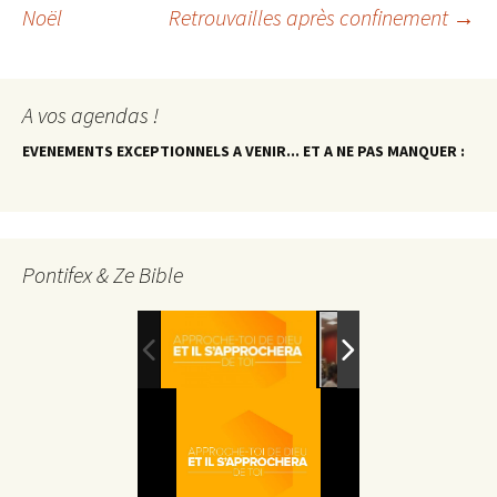
Navigation
Noël
Retrouvailles après confinement
→
des
A vos agendas !
articles
EVENEMENTS EXCEPTIONNELS A VENIR... ET A NE PAS MANQUER :
Pontifex & Ze Bible