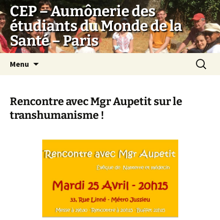
Aller
CEP – Aumônerie des
au
étudiants du Monde de la
contenu
Santé – Paris
Recherc
Menu
Rencontre avec Mgr Aupetit sur le
transhumanisme !